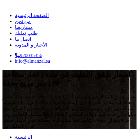
الصفحة الرئيسية
من نحن
مشاريعنا
طلب تمليك
اتصل بنا
الأخبار و المدونة
920035356
info@almanzal.sa
اسعار شقق التمليك في جدة | عقار مساحة
190 متر مربع بجدة
تعتبر شقق التمليك في جدة من أكثر العقارات طلباً حالياً، حيث تعتبر
هذه المدينة من أهم المدن السكنية في المملكة العربية السعودية.
وبناءً على ذلك، يسعى الكثير من المواطنين والمقيمين لشراء شقة
تمليك في جدة، سواء كانت للسكن العائلي أو للاستثمار العقاري. في
هذا المقال، سوف نتناول معاً معلومات مفصلة حول أسعار شقق
التمليك في […]
الرئيسية