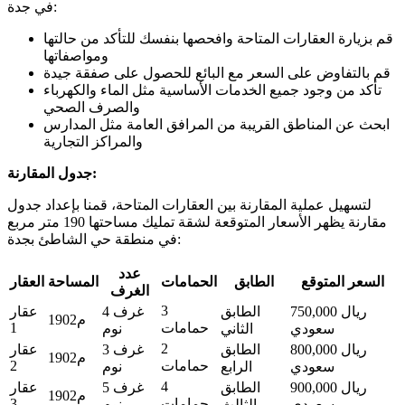
في جدة:
قم بزيارة العقارات المتاحة وافحصها بنفسك للتأكد من حالتها
ومواصفاتها
قم بالتفاوض على السعر مع البائع للحصول على صفقة جيدة
تأكد من وجود جميع الخدمات الأساسية مثل الماء والكهرباء
والصرف الصحي
ابحث عن المناطق القريبة من المرافق العامة مثل المدارس
والمراكز التجارية
جدول المقارنة:
لتسهيل عملية المقارنة بين العقارات المتاحة، قمنا بإعداد جدول
مقارنة يظهر الأسعار المتوقعة لشقة تمليك مساحتها 190 متر مربع
في منطقة حي الشاطئ بجدة:
عدد
السعر المتوقع
الطابق
الحمامات
المساحة
العقار
الغرف
3
750,000 ريال
الطابق
4 غرف
عقار
190م2
حمامات
1
سعودي
الثاني
نوم
2
800,000 ريال
الطابق
3 غرف
عقار
190م2
حمامات
2
سعودي
الرابع
نوم
4
900,000 ريال
الطابق
5 غرف
عقار
190م2
حمامات
3
سعودي
الثالث
نوم