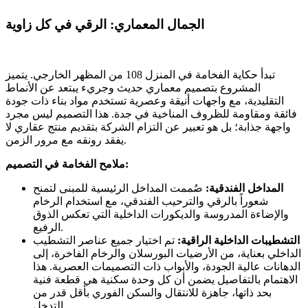
الجمال المعماري: الرقي في كل زاوية
تبدأ حكاية الفخامة في المنزل 108 من المظهر الخارجي. يتميز
المشروع بتصميم معماري حديث وجريء يبتعد عن الأنماط
التقليدية، مع واجهات أنيقة وعصرية تستخدم مواد بناء ذات جودة
فائقة ومقاومة للظروف المناخية في جدة. هذا التصميم ليس مجرد
واجهة جذابة؛ بل هو تعبير عن التزام الشركة بتقديم منتج عقاري لا
يفقد رونقه مع مرور الزمن.
ملامح الفخامة في التصميم:
المداخل الفندقية:
صُممت المداخل الرئيسية للمبنى لتمنح
شعوراً بالرقي والترحيب الفندقي، مع استخدام الرخام
والإضاءة المدروسة والديكورات الداخلية التي تعكس الذوق
الرفيع.
التشطيبات الداخلية الراقية:
تم اختيار جميع عناصر التشطيب
الداخلي بعناية، من الأرضيات البورسلان والرخام الفاخرة، إلى
الدهانات عالية الجودة، والأبواب ذات التصميمات العصرية. هذا
الاهتمام بالتفاصيل يضمن أن كل وحدة سكنية هي قطعة فنية
بحد ذاتها، جاهزة للانتقال والسكن الفوري بأقل قدر من
التدخل.