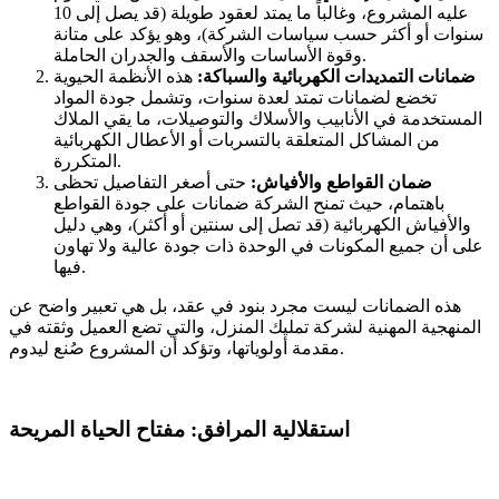
عليه المشروع، وغالباً ما يمتد لعقود طويلة (قد يصل إلى 10
سنوات أو أكثر حسب سياسات الشركة)، وهو يؤكد على متانة
وقوة الأساسات والأسقف والجدران الحاملة.
ضمانات التمديدات الكهربائية والسباكة:
هذه الأنظمة الحيوية
تخضع لضمانات تمتد لعدة سنوات، وتشمل جودة المواد
المستخدمة في الأنابيب والأسلاك والتوصيلات، ما يقي الملاك
من المشاكل المتعلقة بالتسربات أو الأعطال الكهربائية
المتكررة.
ضمان القواطع والأفياش:
حتى أصغر التفاصيل تحظى
باهتمام، حيث تمنح الشركة ضمانات على جودة القواطع
والأفياش الكهربائية (قد تصل إلى سنتين أو أكثر)، وهي دليل
على أن جميع المكونات في الوحدة ذات جودة عالية ولا تهاون
فيها.
هذه الضمانات ليست مجرد بنود في عقد، بل هي تعبير واضح عن
المنهجية المهنية لشركة تمليك المنزل، والتي تضع العميل وثقته في
مقدمة أولوياتها، وتؤكد أن المشروع صُنع ليدوم.
استقلالية المرافق: مفتاح الحياة المريحة