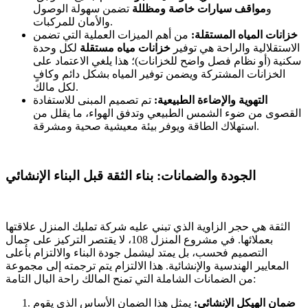
و
مواقف سيارات خاصة ومظللة
تضمن سهولة الوصول
والأمان للمركبات.
خزانات المياه المستقلة:
من أهم الميزات العملية التي تضمن
الاستقلالية والراحة هي توفير
خزانات مياه مستقلة
لكل وحدة
سكنية (أو نظام فصل واضح للخزانات)؛ هذا يلغي الاعتماد على
الخزانات المشتركة ويضمن توفير المياه بشكل دائم وكافٍ
لكل مالك.
التهوية والإضاءة الطبيعية:
تم تصميم المبنى للاستفادة
القصوى من ضوء الشمس الطبيعي وتدفق الهواء، ما يقلل من
استهلاك الطاقة ويوفر بيئة معيشية صحية ومشرقة.
الجودة والضمانات: بناء الثقة قبل البناء الإنشائي
الثقة هي حجر الزاوية الذي تبني عليه شركة تمليك المنزل علاقتها
بعملائها. في مشروع المنزل 108، لا يقتصر التركيز على جمال
التصميم فحسب، بل يمتد ليشمل جودة البناء والالتزام بأعلى
المعايير الهندسية والإنشائية. هذا الالتزام يتم ترجمته إلى مجموعة
من الضمانات الشاملة التي تمنح المالك راحة البال التامة:
ضمان الهيكل الإنشائي:
يمثل هذا الضمان الأساس الذي يقوم