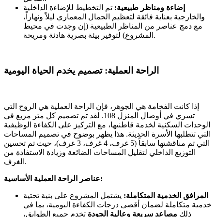
إضاءة ومناظر طبيعية:
تم التخطيط للإضاءة الداخلية
والخارجية بعناية فائقة لتعظيم الجمال المعماري ليلاً ونهاراً،
مع دمج عناصر من المناظر الطبيعية (إن وجدت في محيط
المشروع) لتوفير بيئة بصرية هادئة ومريحة.
الراحة العملية: تصميم يخدم الحياة اليومية
إذا كانت الفخامة هي الجوهر، فإن الراحة العملية هي الروح التي
تسري في أوصال المنزل 108. لقد تم تصميم كل متر مربع في
الوحدات السكنية لخدمة قاطنيها، مع التركيز على الكفاءة الوظيفية
التي تتطلبها الأسرة الحديثة. هذا يظهر بوضوح في تصميم المساحات
التي تم مناقشتها سابقاً (5 غرف، 4 غرف، 3 غرف)، حيث تم تحسين
التوزيع الداخلي لتقليل المساحات الضائعة وزيادة الاستفادة من
الغرف.
عناصر الراحة العملية الأساسية:
المرافق الخدمية المتكاملة:
يشتمل المشروع على بنية تحتية
خدمية متكاملة لضمان أقصى درجات الكفاءة اليومية، بما في
ذلك
مصاعد سريعة وعالية الجودة
تخدم جميع الطوابق،