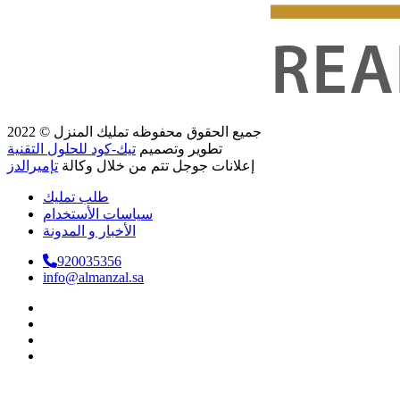
جميع الحقوق محفوظه
تمليك المنزل
© 2022
تطوير وتصميم
تيك-كود للحلول التقنية
إعلانات جوجل تتم من خلال وكالة
تإميرالدز
طلب تمليك
سياسات الأستخدام
الأخبار و المدونة
920035356
info@almanzal.sa