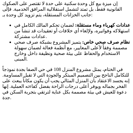
إن ميزة بيع كل وحدة سكنية على حدة لا تقتصر على الصكوك
القانونية فقط، بل تمتد لتشمل استقلالية المرافق الخدمية. فإلى
جانب الخزانات المستقلة، يتم تزويد كل وحدة بـ:
عدادات كهرباء وماء مستقلة:
لضمان تحكم المالك الكامل في
استهلاكه وفواتيره، ولإلغاء أي خلافات أو تعقيدات قد تنشأ من
عدادات مشتركة.
نظام صرف صحي خاص:
يتميز المشروع بشبكة صرف صحي
مصممة وفقاً لأعلى المعايير، مع أنظمة فعالة لضمان سهولة
الاستخدام والحفاظ على بيئة صحية ونظيفة داخل وخارج
المبنى.
في الختام، يمثل مشروع المنزل 108 في حي الصفا بجدة نموذجاً
للتكامل الناجح بين التصميم المبتكر والجودة التي لا تقبل المساومة.
إنه يجسد الاعتقاد بأن المنزل المثالي يجب أن يكون مكاناً يبعث على
الفخر بجماله ويوفر أعلى درجات الراحة بفضل كفاءته العملية. إنها
دعوة للعيش في بيئة مصممة بكل عناية لترتقي بتجربة السكن في
جدة.