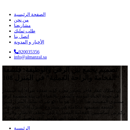
الصفحة الرئيسية
من نحن
مشاريعنا
طلب تمليك
اتصل بنا
الأخبار و المدونة
920035356
info@almanzal.sa
تصميم يجمع بين الرقي والوظيفة: فلسفة
“الفخامة والراحة العملية” في المنزل 108
إن امتلاك عقار فاخر يتجاوز مجرد كونه صفقة شراء؛ إنه استثمار
في جودة الحياة اليومية والشعور بالانتماء إلى بيئة مصممة لرفع
مستوى المعيشة. هذا الإدراك هو ما دفع شركة تمليك المنزل لتبني
فلسفة تصميمية متكاملة في مشروع المنزل 108، تقوم على
ركيزتين أساسيتين: الفخامة المعمارية التي تخطف الأنظار، والراحة
العملية التي تلامس أدق تفاصيل الاستخدام […]
الرئيسية