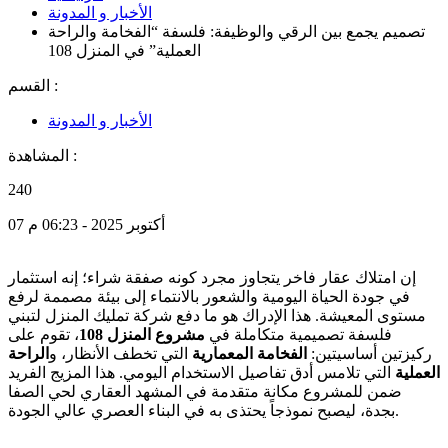
الأخبار و المدونة
تصميم يجمع بين الرقي والوظيفة: فلسفة “الفخامة والراحة
العملية” في المنزل 108
القسم :
الأخبار و المدونة
المشاهدة :
240
07 أكتوبر 2025 - 06:23 م
إن امتلاك عقار فاخر يتجاوز مجرد كونه صفقة شراء؛ إنه استثمار
في جودة الحياة اليومية والشعور بالانتماء إلى بيئة مصممة لرفع
مستوى المعيشة. هذا الإدراك هو ما دفع شركة تمليك المنزل لتبني
فلسفة تصميمية متكاملة في
مشروع المنزل 108
، تقوم على
ركيزتين أساسيتين:
الفخامة المعمارية
التي تخطف الأنظار، و
الراحة
العملية
التي تلامس أدق تفاصيل الاستخدام اليومي. هذا المزيج الفريد
ضمن للمشروع مكانة متقدمة في المشهد العقاري لحي الصفا
بجدة، ليصبح نموذجاً يحتذى به في البناء العصري عالي الجودة.