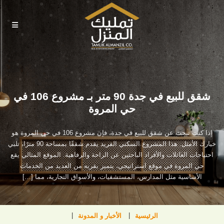
شقق للبيع في جدة 90 متر بـ مشروع 106 في
حي المروة
إذا كنت تبحث عن شقق للبيع في جدة، فإن مشروع 106 في حي المروة هو
خيارك الأمثل. هذا المشروع السكني الفريد يقدم شققًا بمساحة 90 مترًا، تلبي
احتياجات العائلات والأفراد الباحثين عن الراحة والرفاهية. الموقع المثالي يقع
حي المروة في موقع استراتيجي، يتميز بقربه من العديد من الخدمات
الأساسية مثل المدارس، المستشفيات، والأسواق التجارية، مما […]
الرئيسية
الأخبار و المدونة