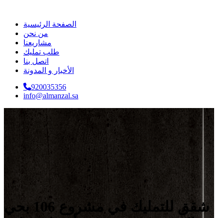
الصفحة الرئيسية
من نحن
مشاريعنا
طلب تمليك
اتصل بنا
الأخبار و المدونة
920035356
info@almanzal.sa
شقق للتمليك في مشروع 106 بحي