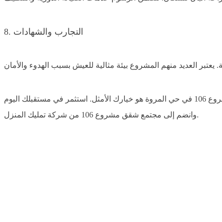
8. التجارب والشهادات
باختصار.. إذا كنت تبحث عن شقة للبيع في جدة تجمع بين الموقع الاستراتيجي، جودة البناء، والأسعار التنافسية، فإن مشروع 106 في حي المروة هو خيارك الأمثل. استثمر في مستقبلك اليوم
وانضم إلى مجتمع شقق مشروع 106 من شركة تمليك المنزل.