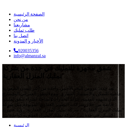
الصفحة الرئيسية
من نحن
مشاريعنا
طلب تمليك
اتصل بنا
الأخبار و المدونة
920035356
info@almanzal.sa
شقق مجهزة للتمليك في جدة من شركة
تمليك المنزل العقارية
تعد جدة، عروس البحر الأحمر، واحدة من أكثر المدن السعودية
جاذبية للسكن والاستثمار العقاري. ومع التطور العمراني المتسارع
الذي تشهده المدينة، تتزايد الخيارات المتاحة لشراء شقق تمليك،
خاصة من خلال شركات التطوير العقاري الموثوقة مثل شركة
“تمليك المنزل العقارية”. شركة تمليك المنزل العقارية: رؤية عصرية
للسكن في جدة تبرز شركة تمليك المنزل العقارية كواحدة من […]
الرئيسية