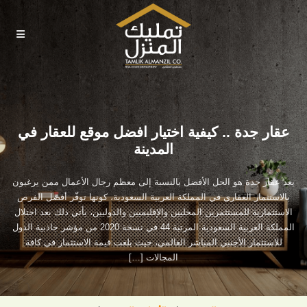
عقار جدة .. كيفية اختيار افضل موقع للعقار في
المدينة
يعد عقار جدة هو الحل الأفضل بالنسبة إلى معظم رجال الأعمال ممن يرغبون
بالاستثمار العقاري في المملكة العربية السعودية، كونها توفّر أفضل الفرص
الاستثمارية للمستثمرين المحليين والإقليميين والدوليين، يأتي ذلك بعد احتلال
المملكة العربية السعودية المرتبة 44 في نسخة 2020 من مؤشر جاذبية الدول
للاستثمار الأجنبي المباشر العالمي، حيث بلغت قيمة الاستثمار في كافة
المجالات […]