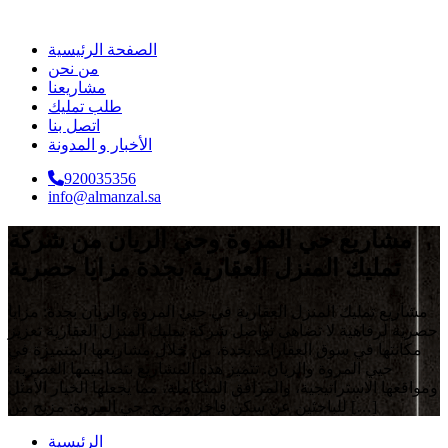
الصفحة الرئيسية
من نحن
مشاريعنا
طلب تمليك
اتصل بنا
الأخبار و المدونة
920035356
info@almanzal.sa
مشاريع حي المروة وحي الريان من شركة
تمليك المنزل العقارية بجدة مزايا حصرية
مشاريع تمليك المنزل العقارية في حيي المروة والريان بجدة: مزايا
حصرية لرفاهية لا تضاهى تواصل شركة تمليك المنزل العقارية تعزيز
مكانتها في سوق العقارات بجدة، من خلال مشاريعها المتميزة في
حيي المروة والريان. تتميز هذه المشاريع بتصاميمها العصرية،
ومواقعها الاستراتيجية، والمرافق المتكاملة، مما يجعلها الخيار الأمثل
للباحثين عن سكن فاخر ومريح. حي المروة: مزيج من […]
الرئيسية