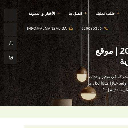
طلب تمليك
اتصل بنا
الأخبار و المدونة
INFO@ALMANZAL.SA
920035356
مشروع 106 – شقق تمليك فاخرة في جدة 2025 | موقع
ية
ة الشركة في توفير وحدات
عد خيارًا مثاليًا لكل من