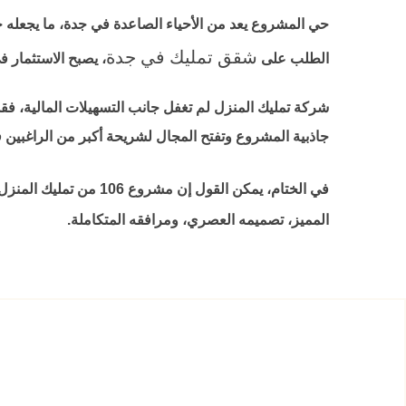
حي المشروع يعد من الأحياء الصاعدة في جدة، ما يجعله خيا
شقق تمليك في جدة
الطلب على
، يصبح الاستثمار في مشروع 106
شركة تمليك المنزل لم تغفل جانب التسهيلات المالية، فق
جاذبية المشروع وتفتح المجال لشريحة أكبر من الراغبين ف
في الختام، يمكن القول إن مشروع 106 من تمليك المنزل العقارية هو مشروع متكامل يلبي احتياجات الباحثين عن
المميز، تصميمه العصري، ومرافقه المتكاملة.