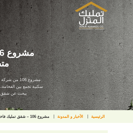
متط
مشروع 106 من
سكنية تجمع بين الفخامة، ا
يبحث عن شقق تمليك في
الرئيسية
الأخبار و المدونة
مشروع 106 – شقق تمليك فاخرة في جدة 2025 | موقع متطور – تصميم عصري – عوائد استثمارية