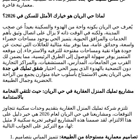
معمارية فاخرة.
لماذا حي الريان هو خيارك الأمثل للسكن في 2026؟
يُعرف حي الريان بكونه واحة من الهدوء والسكينة بعيداً عن صخب
المدينة، ولكنه في الوقت ذاته لا يزال على اتصال وثيق بأهم
الخدمات والمرافق الحيوية. يتميز الحي بوجود مساحات خضراء
واسعة، وحدائق عامة، مما يوفر بيئة مثالية للعائلات التي تبحث عن
جودة هواء نقية ومساحات مفتوحة للترفيه والاسترخاء. إن موقعه
المتميز يوفر سهولة الوصول إلى الطرق الرئيسية، مما يضمن لك
القرب من الجامعات، المدارس، المستشفيات، والمراكز التجارية
دون التضحية بالهدوء الذي يميز الحي. اختيار
شقق تمليك في جدة
بحي الريان يعني الاستمتاع بأسلوب حياة متوازن يجمع بين الراحة
الحضرية وجمال الطبيعة.
مشاريع تمليك المنزل العقارية في حي الريان: حيث تلتقي الفخامة
بالاستدامة
تلتزم شركة تمليك المنزل العقارية بتقديم وحدات سكنية تتجاوز
التوقعات، ومشاريعنا في حي الريان لعام 2026 هي خير دليل على
هذا الالتزام. لقد صممنا هذه المشاريع لتوفير تجربة سكنية لا مثيل
لها، مع التركيز على الجوانب التالية:
تصاميم معمارية مستوحاة من الطبيعة:
تتميز المباني بتصاميم