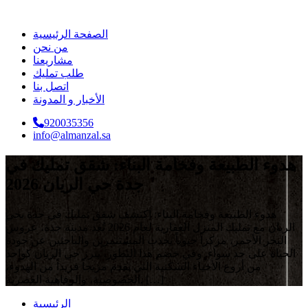
الصفحة الرئيسية
من نحن
مشاريعنا
طلب تمليك
اتصل بنا
الأخبار و المدونة
920035356
info@almanzal.sa
هدوء الطبيعة وفخامة البناء: شقق تمليك في
جدة حي الريان 2026
هدوء الطبيعة وفخامة البناء: اكتشف شقق تمليك في جدة بحي
الريان مع تمليك المنزل العقارية لعام 2026 تُعد مدينة جدة، عروس
البحر الأحمر، مركزاً حيوياً يجذب المستثمرين والباحثين عن جودة
الحياة على حد سواء. وفي خضم هذا التطور، يبرز حي الريان كواحد
من أروع الأحياء السكنية التي تقدم مزيجاً فريداً من الهدوء،
الخصوصية، والرفاهية العصرية. […]
الرئيسية