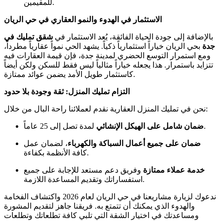
للمقيمين.
الاستثمار في الهدوء والنمو العقاري في حي الريان
بالإضافة إلى جودة الحياة الفائقة، يُعد الاستثمار في
شقق تمليك في
جدة
بحي الريان خياراً استثمارياً ذكياً. يشهد الحي نمواً عقارياً مطرداً،
ومع استمرار التوسع الحضري لمدينة جدة، فإن قيمة العقارات فيه
تتزايد باستمرار. هذا يجعله خياراً مثالياً ليس فقط للسكن ولكن أيضاً
كاستثمار طويل الأمد يضمن عوائد ممتازة.
التزام تمليك المنزل: ثقة وجودة بلا حدود
نحن في تمليك المنزل العقارية نقدم لعملائنا راحة البال من خلال:
لمدة تصل إلى 25 عاماً.
ضمان شامل على الهيكل الإنشائي
ضمان على جميع أعمال السباكة والكهرباء
، لضمان عمل
كافة الأنظمة بكفاءة.
خدمة عملاء ممتازة
وفريق دعم مستعد للإجابة على جميع
استفساراتك وتقديم المساعدة اللازمة.
ندعوك لزيارة مشاريعنا في حي الريان لعام 2026 واكتشاف الفخامة
والهدوء الذي يمكنك أن تتمتع به. فريقنا جاهز لتقديم المشورة
ومساعدتك في اختيار الشقة التي تلبي كافة تطلعاتك وتطلعات