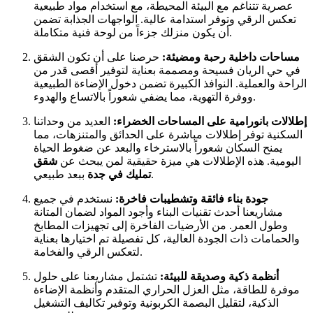
عصرية تتناغم مع البيئة المحيطة، مع استخدام مواد طبيعية
تعكس الرقي وتوفر استدامة عالية. الواجهات الجذابة تضمن
أن يكون منزلك جزءاً من لوحة فنية متكاملة.
مساحات داخلية رحبة ومضيئة:
حرصنا على أن تكون الشقق
في حي الريان فسيحة ومصممة بعناية لتوفير أقصى قدر من
الراحة والعملية. النوافذ الكبيرة تضمن دخول الإضاءة الطبيعية
ووفرة التهوية، مما يضفي شعوراً بالاتساع والهدوء.
إطلالات بانورامية على المساحات الخضراء:
العديد من وحداتنا
السكنية توفر إطلالات مباشرة على الحدائق والمتنزهات، مما
يمنح السكان شعوراً بالاسترخاء والبعد عن ضغوط الحياة
اليومية. هذه الإطلالات هي ميزة حقيقية لمن يبحث عن
شقق
ببعد طبيعي.
تمليك في جدة
جودة بناء فائقة وتشطيبات فاخرة:
نستخدم في جميع
مشاريعنا أحدث تقنيات البناء وأجود المواد لضمان المتانة
وطول العمر. من الأرضيات الفاخرة إلى تجهيزات المطابخ
والحمامات ذات الجودة العالية، كل تفصيلة تم اختيارها بعناية
لتعكس الرقي والفخامة.
أنظمة ذكية وصديقة للبيئة:
تشتمل مشاريعنا على حلول
موفرة للطاقة، مثل العزل الحراري المتقدم وأنظمة الإضاءة
الذكية، لتقليل البصمة الكربونية وتوفير تكاليف التشغيل