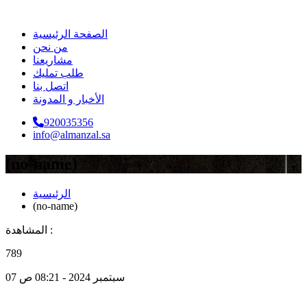
الصفحة الرئيسية
من نحن
مشاريعنا
طلب تمليك
اتصل بنا
الأخبار و المدونة
920035356
info@almanzal.sa
(no-name)
الرئيسية
(no-name)
المشاهدة :
789
07 سبتمبر 2024 - 08:21 ص