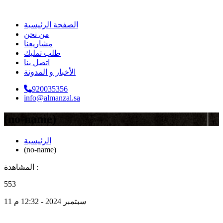
الصفحة الرئيسية
من نحن
مشاريعنا
طلب تمليك
اتصل بنا
الأخبار و المدونة
920035356
info@almanzal.sa
(no-name)
الرئيسية
(no-name)
المشاهدة :
553
11 سبتمبر 2024 - 12:32 م