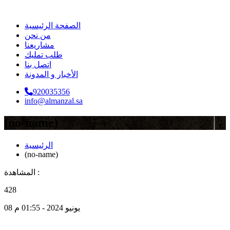
الصفحة الرئيسية
من نحن
مشاريعنا
طلب تمليك
اتصل بنا
الأخبار و المدونة
920035356
info@almanzal.sa
(no-name)
الرئيسية
(no-name)
المشاهدة :
428
08 يونيو 2024 - 01:55 م